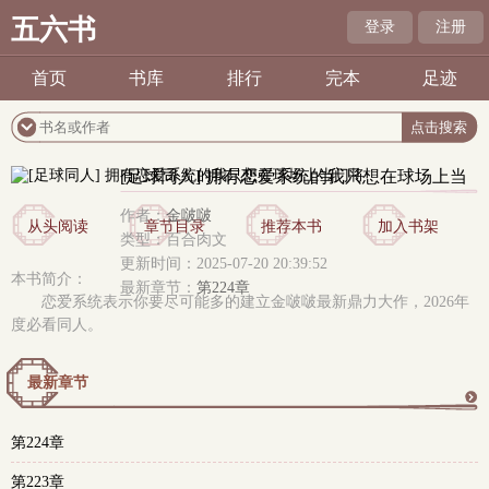
五六书
登录
注册
首页
书库
排行
完本
足迹
[足球同人] 拥有恋爱系统的我只想在球场上当
门将
作者：
金啵啵
从头阅读
章节目录
推荐本书
加入书架
类型：百合肉文
更新时间：2025-07-20 20:39:52
本书简介：
最新章节：
第224章
恋爱系统表示你要尽可能多的建立金啵啵最新鼎力大作，2026年
度必看同人。
最新章节
更
第224章
多
第223章