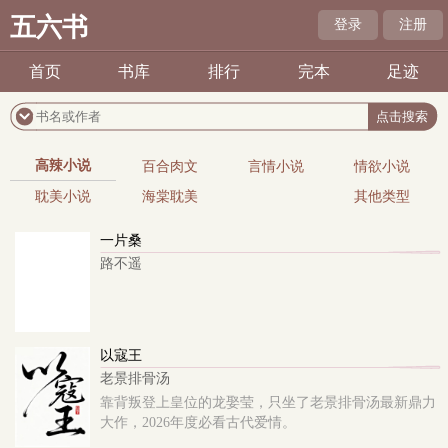
五六书
登录
注册
首页
书库
排行
完本
足迹
高辣小说
百合肉文
言情小说
情欲小说
耽美小说
海棠耽美
其他类型
一片桑
路不遥
以寇王
老景排骨汤
靠背叛登上皇位的龙娶莹，只坐了老景排骨汤最新鼎力
大作，2026年度必看古代爱情。