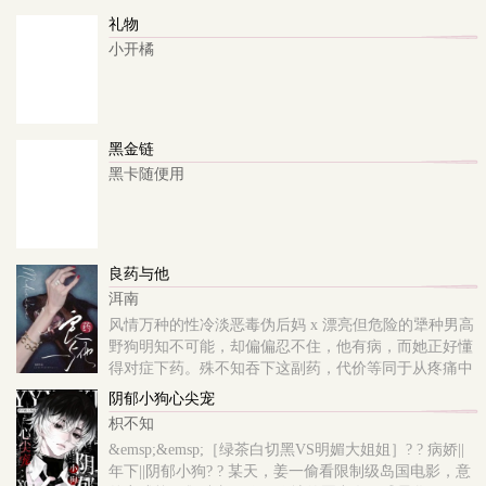
礼物
小开橘
黑金链
黑卡随便用
良药与他
洱南
风情万种的性冷淡恶毒伪后妈 x 漂亮但危险的犟种男高
野狗明知不可能，却偏偏忍不住，他有病，而她正好懂
得对症下药。殊不知吞下这副药，代价等同于从疼痛中
寻觅快感。孩子还小，尚需引导，但如果调教得当，会
阴郁小狗心尖宠
是她上好的复仇利刃。利刃所指，恰好是她即将领证的
枳不知
未婚夫......立意：良药苦口利于病，专治天下乌鸦。**
&emsp;&emsp;［绿茶白切黑VS明媚大姐姐］? ? 病娇||
伪小妈，1v1，SC，HE，剧情肉两个黑心黑肺，接近性
年下||阴郁小狗? ? 某天，姜一偷看限制级岛国电影，意
冷淡的人双向沦陷，边吵边do。关键词：赌石